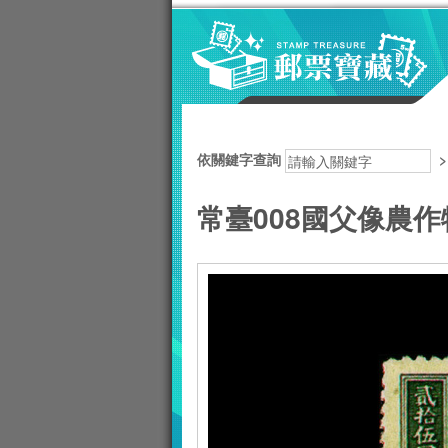
跳到主要內容區塊
:::
依關鍵字查詢
常臺008國父像農