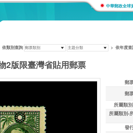
:::
中華郵政全球
>
依類別查詢
>
依年度查
作物2版限臺灣省貼用郵票
郵
郵
所屬類別
所屬類別-
發