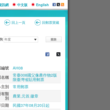
資訊網
中文版
English
回上一頁
回郵票寶藏
詢
票編號
AH08
常臺008國父像農作物2版
票名稱
限臺灣省貼用郵票
-主別
常用郵票
所有類
農業,元首,徽章
別
行日期
民國37年08月20日起