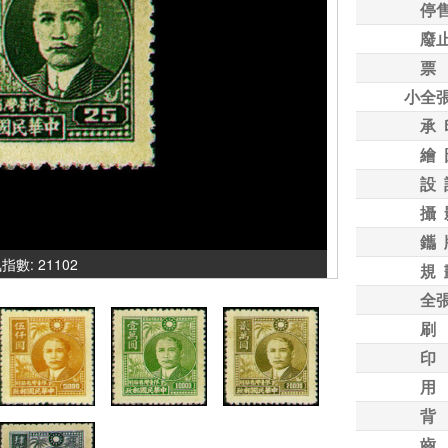
停
廢
票
小全
承 
繪 
設 
攝 
鑴 
氣指數: 21102
規 
全
刷
印
用
背
齒