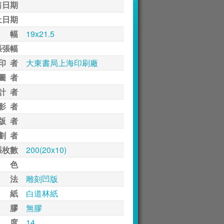
售日期
止日期
 幅
19x21.5
張張幅
印 者
大東書局上海印刷廠
圖 者
計 者
影 者
版 者
劃 者
張枚數
200(20x10)
 色
 法
雕刻凹版
 紙
白道林紙
 膠
無膠
 度
14