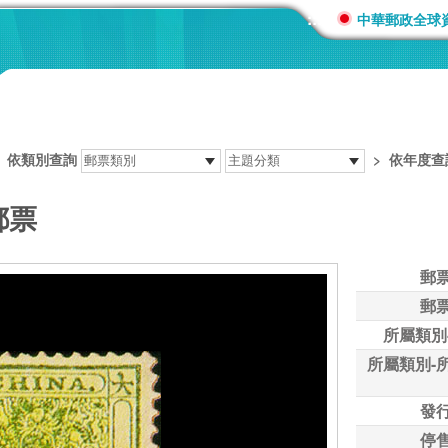
:::
中華郵政全球
>
依類別查詢
>
依年度查
郵票
郵
郵
所屬類別
所屬類別-
發
停