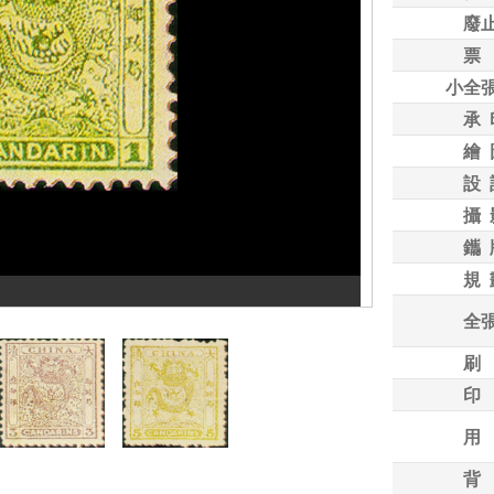
廢
票
小全
承 
繪 
設 
攝 
鑴 
規 
全
刷
印
用
背