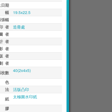
止日期
 幅
19.5x22.5
張張幅
印 者
造冊處
圖 者
計 者
影 者
版 者
劃 者
40(2x4x5)
張枚數
 色
 法
活版凸印
太極圖水印紙
 紙
 膠