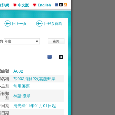
資訊網
中文版
English
回上一頁
回郵票寶藏
詢
票編號
A002
票名稱
常002海關2次雲龍郵票
-主別
常用郵票
所有類
神話,徽章
別
行日期
清光緒11年01月01日起
售日期