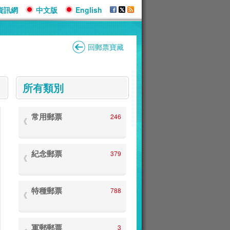
資訊網
中文版
English
回郵票寶藏
:::
所有類別
常用郵票
246
紀念郵票
379
特種郵票
788
軍郵郵票
3