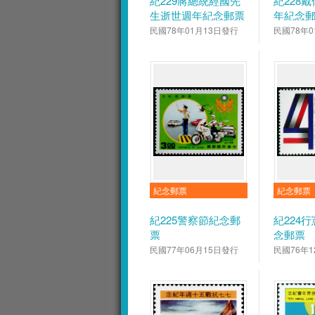
紀229蔣總統經國先
紀228
生逝世週年紀念郵票
年紀念
民國78年01月13日發行
民國78年0
紀念郵票
紀念郵票
紀225警察節紀念郵
紀224
票
念郵票
民國77年06月15日發行
民國76年1