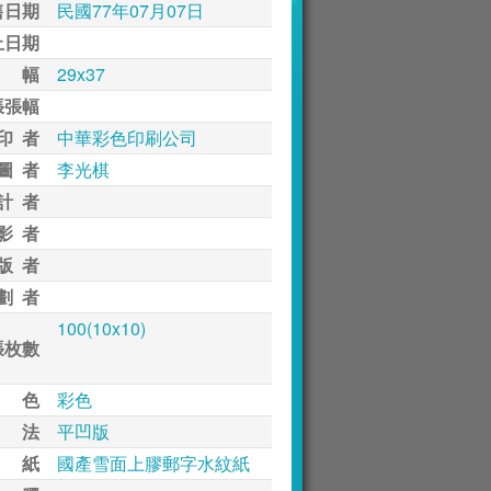
售日期
民國77年07月07日
止日期
 幅
29x37
張張幅
印 者
中華彩色印刷公司
圖 者
李光棋
計 者
影 者
版 者
劃 者
100(10x10)
張枚數
 色
彩色
 法
平凹版
 紙
國產雪面上膠郵字水紋紙