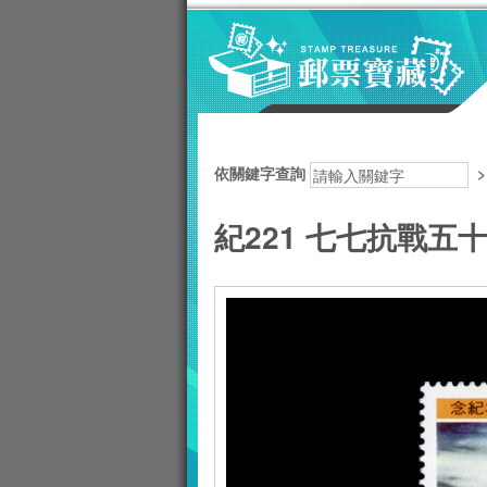
跳到主要內容區塊
:::
依關鍵字查詢
紀221 七七抗戰五