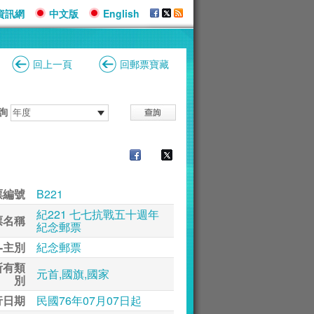
資訊網
中文版
English
回上一頁
回郵票寶藏
詢
票編號
B221
紀221 七七抗戰五十週年
票名稱
紀念郵票
-主別
紀念郵票
所有類
元首,國旗,國家
別
行日期
民國76年07月07日起