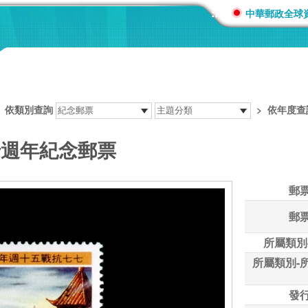
:::
中華郵政全球
>
依類別查詢
>
依年度查
十週年紀念郵票
郵
郵
所屬類別
所屬類別-
發