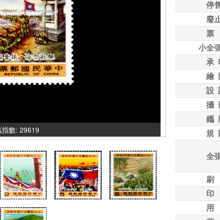
停
廢
票
小全
承 
繪 
設 
攝 
鑴 
人氣指數: 29619
規 
全
刷
印
用