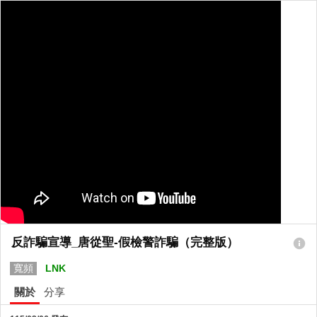
反詐騙宣導_唐從聖-假檢警詐騙（完整版）
寬頻
LNK
關於
分享