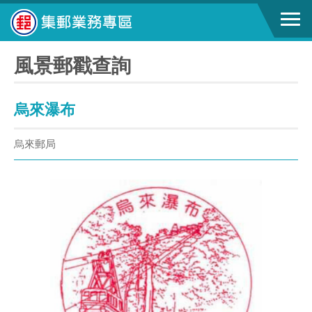
風景郵戳查詢
烏來瀑布
烏來郵局