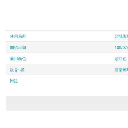
使用局所
頭城郵
開始日期
108/07
蓋用顏色
紫紅色 
設 計 者
宜蘭郵
附註