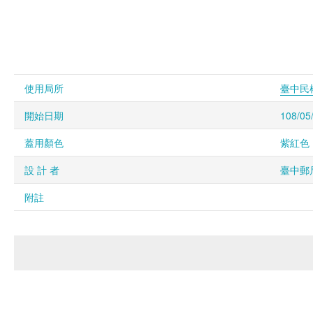
使用局所
臺中民
開始日期
108/05
蓋用顏色
紫紅色 
設 計 者
臺中郵
附註