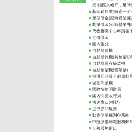
業)始匯入帳戶，延時
基金銷售業務(週一至週
定期儲金(延時營業郵
劃撥儲金(延時營業郵
代收聯徵中心申請書(
存簿儲金
國內匯兌
自動櫃員機
自動櫃員機(具補摺功
自動櫃員存提款機
自動補摺機(營業廳)
提供即時發卡服務郵
儲匯叫號機
國際快捷開辦局
國內快捷收寄局
快速窗口(機動)
提供影印服務
郵寄便單據列印系統
申辦臉部辨識服務郵
友善服務窗口