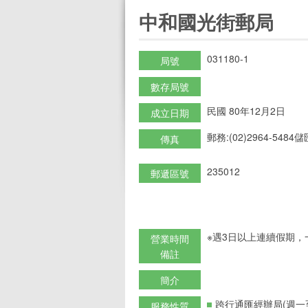
:::
中和國光街郵局
031180-1
局號
數存局號
民國 80年12月2日
成立日期
郵務:(02)2964-5484儲匯
傳真
235012
郵遞區號
※遇3日以上連續假期，
營業時間
備註
簡介
跨行通匯經辦局(週一
服務性質