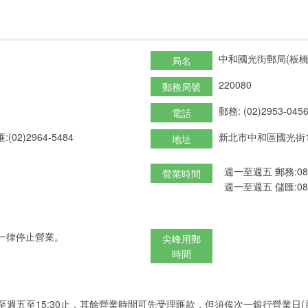
中和國光街郵局(板橋
局名
220080
郵務局號
郵務: (02)2953-045
電話
:(02)2964-5484
新北市中和區國光街1
地址
週一至週五 郵務:08:3
營業時間
週一至週五 儲匯:08:3
一律停止營業。
尖峰用郵
時間
至週五至15:30止，其餘營業時間可先受理匯款，但須俟次一銀行營業日