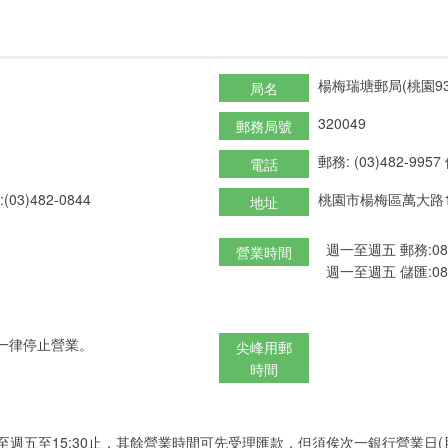
楊梅瑞塘郵局(桃園93
局名
320049
郵務局號
郵務: (03)482-9957
電話
(03)482-0844
桃園市楊梅區萬大路11
地址
週一至週五 郵務:08:3
營業時間
週一至週五 儲匯:08:3
一律停止營業。
尖峰用郵
時間
至週五至15:30止，其餘營業時間可先受理匯款，但須俟次一銀行營業日