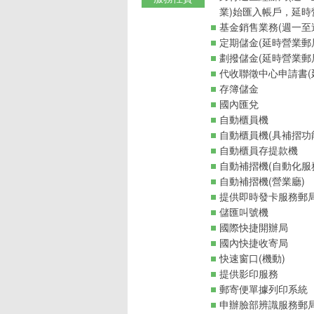
業)始匯入帳戶，延時
基金銷售業務(週一至週
定期儲金(延時營業郵
劃撥儲金(延時營業郵
代收聯徵中心申請書(
存簿儲金
國內匯兌
自動櫃員機
自動櫃員機(具補摺功
自動櫃員存提款機
自動補摺機(自動化服
自動補摺機(營業廳)
提供即時發卡服務郵
儲匯叫號機
國際快捷開辦局
國內快捷收寄局
快速窗口(機動)
提供影印服務
郵寄便單據列印系統
申辦臉部辨識服務郵