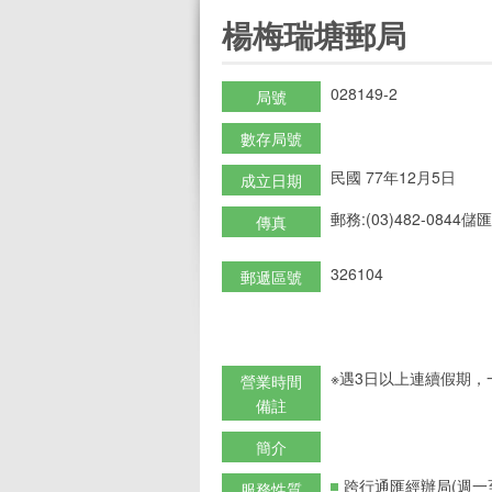
:::
楊梅瑞塘郵局
028149-2
局號
數存局號
民國 77年12月5日
成立日期
郵務:(03)482-0844儲匯:
傳真
326104
郵遞區號
※遇3日以上連續假期，
營業時間
備註
簡介
跨行通匯經辦局(週一
服務性質