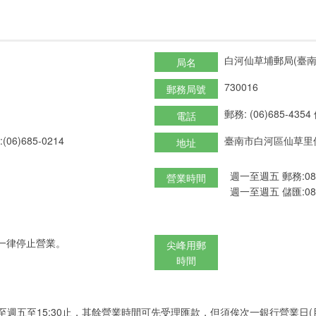
白河仙草埔郵局(臺南
局名
730016
郵務局號
郵務: (06)685-4354
電話
(06)685-0214
臺南市白河區仙草里仙
地址
週一至週五 郵務:08:30-
營業時間
週一至週五 儲匯:08:30-
一律停止營業。
尖峰用郵
時間
至週五至15:30止，其餘營業時間可先受理匯款，但須俟次一銀行營業日