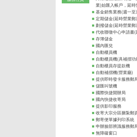
業)始匯入帳戶，延時
基金銷售業務(週一至週
定期儲金(延時營業郵
劃撥儲金(延時營業郵
代收聯徵中心申請書(
存簿儲金
國內匯兌
自動櫃員機
自動櫃員機(具補摺功
自動櫃員存提款機
自動補摺機(營業廳)
提供即時發卡服務郵
儲匯叫號機
國際快捷開辦局
國內快捷收寄局
提供影印服務
收寄大宗分區捆紮郵
郵寄便單據列印系統
申辦臉部辨識服務郵
無障礙窗口