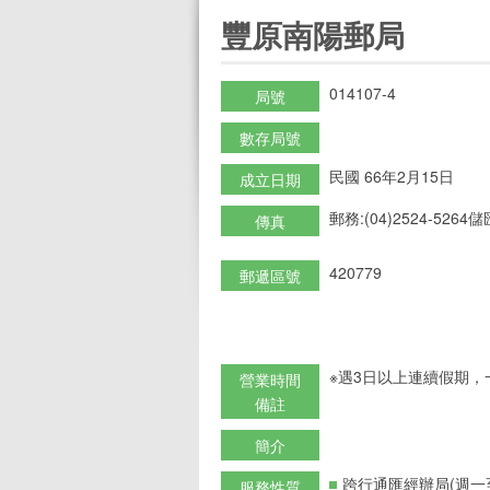
:::
豐原南陽郵局
014107-4
局號
數存局號
民國 66年2月15日
成立日期
郵務:(04)2524-5264儲匯
傳真
420779
郵遞區號
※遇3日以上連續假期，
營業時間
備註
簡介
跨行通匯經辦局(週一
服務性質