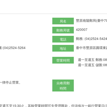
豐原南陽郵局(臺中79
局名
420007
郵務局號
郵務: (04)2524-542
電話
:(04)2524-5264
臺中市豐原區圓環東路
地址
週一至週五 郵務:08:3
營業時間
週一至週五 儲匯:08:3
一律停止營業。
尖峰用郵
時間
至週五至15:30止，其餘營業時間可先受理匯款，但須俟次一銀行營業日