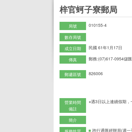
:::
梓官蚵子寮郵局
010155-4
局號
數存局號
民國 61年1月17日
成立日期
郵務:(07)617-0954儲匯:
傳真
826006
郵遞區號
※遇3日以上連續假期，
營業時間
備註
簡介
跨行通匯經辦局(週一
服務性質