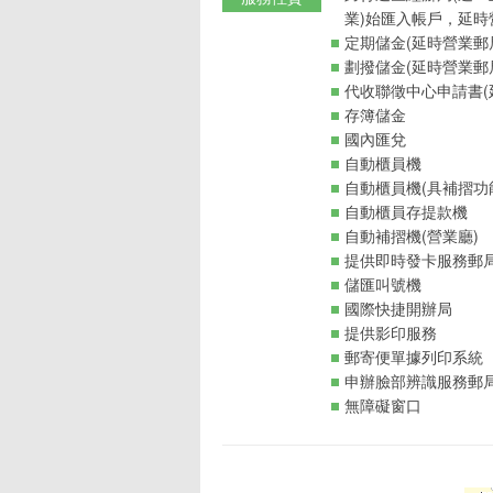
業)始匯入帳戶，延時
定期儲金(延時營業郵
劃撥儲金(延時營業郵
代收聯徵中心申請書(
存簿儲金
國內匯兌
自動櫃員機
自動櫃員機(具補摺功
自動櫃員存提款機
自動補摺機(營業廳)
提供即時發卡服務郵
儲匯叫號機
國際快捷開辦局
提供影印服務
郵寄便單據列印系統
申辦臉部辨識服務郵
無障礙窗口