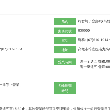
梓官蚵子寮郵局(高雄1
局名
830055
郵務局號
郵務: (07)610-1014
電話
(07)617-0954
高雄市梓官區港九街6
地址
週一至週五 郵務:08:3
營業時間
週一至週五 儲匯:08:3
一律停止營業。
尖峰用郵
時間
至週五至15:30止，其餘營業時間可先受理匯款，但須俟次一銀行營業日