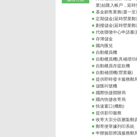
業)始匯入帳戶，延時
基金銷售業務(週一至週
定期儲金(延時營業郵
劃撥儲金(延時營業郵
代收聯徵中心申請書(
存簿儲金
國內匯兌
自動櫃員機
自動櫃員機(具補摺功
自動櫃員存提款機
自動補摺機(營業廳)
提供即時發卡服務郵
儲匯叫號機
國際快捷開辦局
國內快捷收寄局
快速窗口(機動)
提供影印服務
收寄大宗分區捆紮郵
郵寄便單據列印系統
申辦臉部辨識服務郵