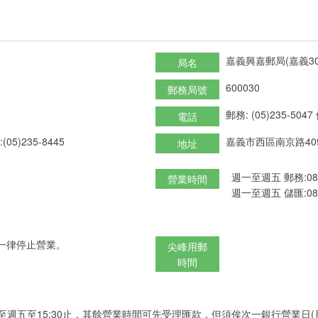
嘉義興嘉郵局(嘉義30
局名
600030
郵務局號
郵務: (05)235-5047
電話
(05)235-8445
嘉義市西區南京路40
地址
週一至週五 郵務:08:3
營業時間
週一至週五 儲匯:08:3
一律停止營業。
尖峰用郵
時間
至週五至15:30止，其餘營業時間可先受理匯款，但須俟次一銀行營業日