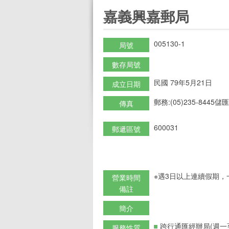
:::
嘉義興嘉郵局
005130-1
局號
數存局號
民國 79年5月21日
成立日期
郵務:(05)235-8445儲匯:
傳真
600031
郵遞區號
※遇3日以上連續假期，
營業時間
備註
簡介
跨行通匯經辦局(週一
服務性質