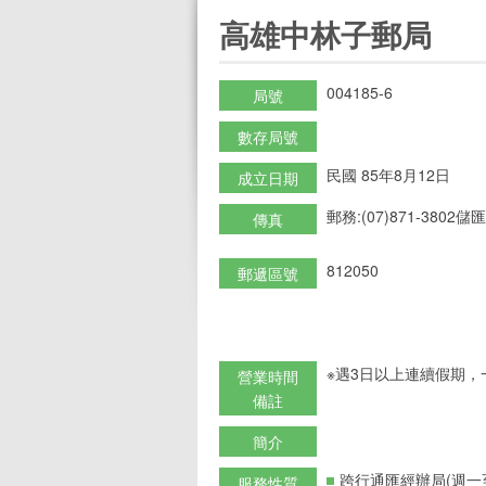
:::
高雄中林子郵局
004185-6
局號
數存局號
民國 85年8月12日
成立日期
郵務:(07)871-3802儲匯:
傳真
812050
郵遞區號
※遇3日以上連續假期，
營業時間
備註
簡介
跨行通匯經辦局(週一
服務性質