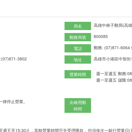
高雄中林子郵局(高雄
局名
800085
郵務局號
郵務: (07)871-6064
電話
(07)871-3802
高雄市小港區中智街
地址
週一至週五 郵務:08:3
營業時間
週一至週五 儲匯:08:3
一律停止營業。
尖峰用郵
時間
至週五至15:30止，其餘營業時間可先受理匯款，但須俟次一銀行營業日