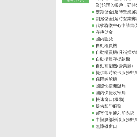
業)始匯入帳戶，延時
定期儲金(延時營業郵
劃撥儲金(延時營業郵
代收聯徵中心申請書(
存簿儲金
國內匯兌
自動櫃員機
自動櫃員機(具補摺功
自動櫃員存提款機
自動補摺機(營業廳)
提供即時發卡服務郵
儲匯叫號機
國際快捷開辦局
國內快捷收寄局
快速窗口(機動)
提供影印服務
郵寄便單據列印系統
申辦臉部辨識服務郵
無障礙窗口