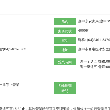
臺中永安郵局(臺中61
局名
400061
郵務局號
郵務: (04)2461-547
電話
:(04)2461-8763
臺中市西屯區永安里西
地址
週一至週五 郵務:08:3
營業時間
週一至週五 儲匯:08:3
一律停止營業。
尖峰用郵
時間
至週五至15:30止，其餘營業時間可先受理匯款，但須俟次一銀行營業日