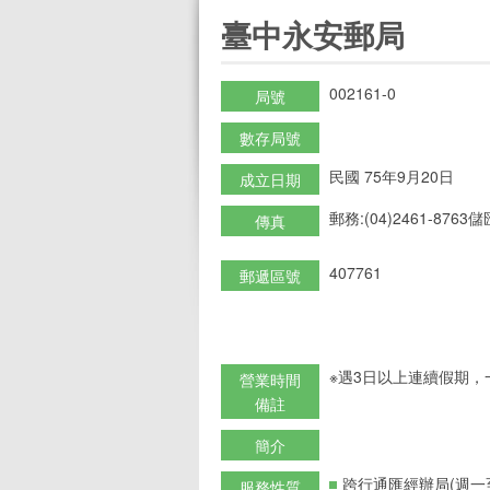
:::
臺中永安郵局
002161-0
局號
數存局號
民國 75年9月20日
成立日期
郵務:(04)2461-8763儲匯
傳真
407761
郵遞區號
※遇3日以上連續假期，
營業時間
備註
簡介
跨行通匯經辦局(週一
服務性質