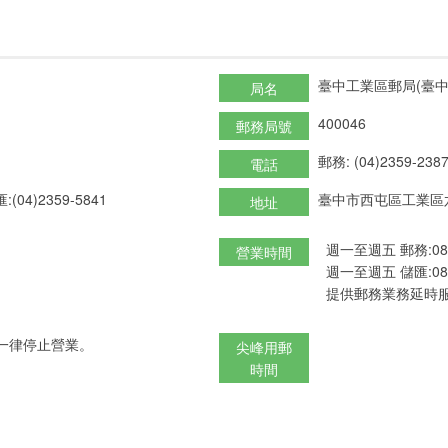
臺中工業區郵局(臺中
局名
400046
郵務局號
郵務: (04)2359-238
電話
:(04)2359-5841
臺中市西屯區工業區
地址
週一至週五 郵務:08:3
營業時間
週一至週五 儲匯:08:3
提供郵務業務延時服
一律停止營業。
尖峰用郵
時間