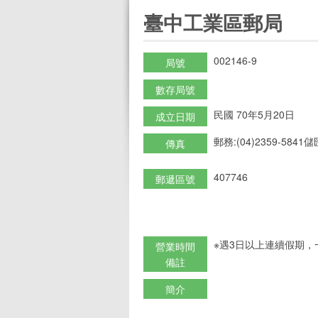
:::
臺中工業區郵局
002146-9
局號
數存局號
民國 70年5月20日
成立日期
郵務:(04)2359-5841儲匯
傳真
407746
郵遞區號
※遇3日以上連續假期，
營業時間
備註
簡介