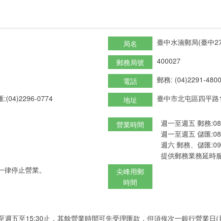
臺中水湳郵局(臺中27
局名
400027
郵務局號
郵務: (04)2291-480
電話
:(04)2296-0774
臺中市北屯區四平路
地址
週一至週五 郵務:08:3
營業時間
週一至週五 儲匯:08:3
週六 郵務、儲匯:09:0
提供郵務業務延時服
一律停止營業。
尖峰用郵
時間
至週五至15:30止，其餘營業時間可先受理匯款，但須俟次一銀行營業日