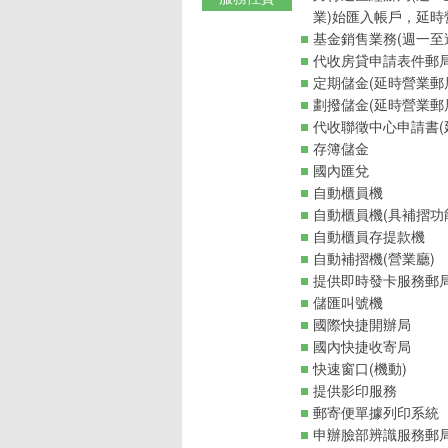
業)始匯入帳戶，延時
基金銷售業務(週一至週
代收房貸申請表件郵
定期儲金(延時營業郵
劃撥儲金(延時營業郵
代收聯徵中心申請書(
存簿儲金
國內匯兌
自動櫃員機
自動櫃員機(具補摺功
自動櫃員存提款機
自動補摺機(營業廳)
提供即時發卡服務郵
儲匯叫號機
國際快捷開辦局
國內快捷收寄局
快速窗口(機動)
提供影印服務
郵寄便單據列印系統
申辦臉部辨識服務郵