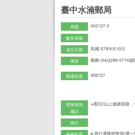
:::
臺中水湳郵局
002127-3
局號
數存局號
民國 57年8月10日
成立日期
郵務:(04)2296-0774儲匯
傳真
406727
郵遞區號
※遇3日以上連續假期，
營業時間
備註
簡介
跨行通匯經辦局(週一
服務性質