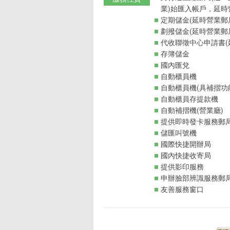
業)始匯入帳戶，延時
定期儲金(延時營業郵
劃撥儲金(延時營業郵
代收聯徵中心申請書(
存簿儲金
國內匯兌
自動櫃員機
自動櫃員機(具補摺功
自動櫃員存提款機
自動補摺機(營業廳)
提供即時發卡服務郵
儲匯叫號機
國際快捷開辦局
國內快捷收寄局
提供影印服務
申辦臉部辨識服務郵
友善服務窗口