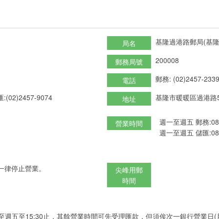
基隆過港路郵局(基隆
局名
200008
郵務局號
郵務: (02)2457-233
電話
:(02)2457-9074
基隆市暖暖區過港路5
地址
週一至週五 郵務:08:3
營業時間
週一至週五 儲匯:08:3
一律停止營業。
尖峰用郵
時間
至週五至15:30止，其餘營業時間可先受理匯款，但須俟次一銀行營業日