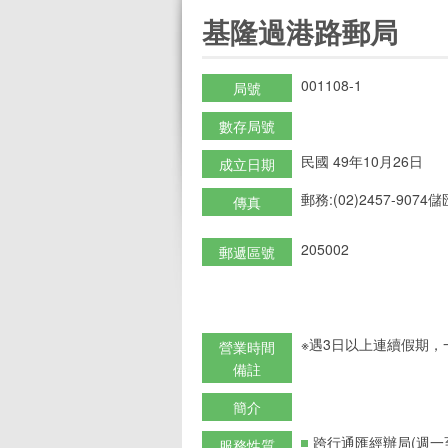
:::
基隆過港路郵局
001108-1
局號
數存局號
民國 49年10月26日
成立日期
郵務:(02)2457-9074儲匯
傳真
205002
郵遞區號
※遇3日以上連續假期，
營業時間
備註
簡介
跨行通匯經辦局(週一
服務性質