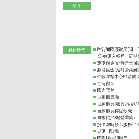
簡介
跨行通匯經辦局(週一
服務性質
業)始匯入帳戶，延時
定期儲金(延時營業郵
劃撥儲金(延時營業郵
代收聯徵中心申請書(
存簿儲金
國內匯兌
自動櫃員機
自動櫃員機(具補摺功
自動櫃員存提款機
自動補摺機(營業廳)
提供即時發卡服務郵
儲匯叫號機
國際快捷開辦局