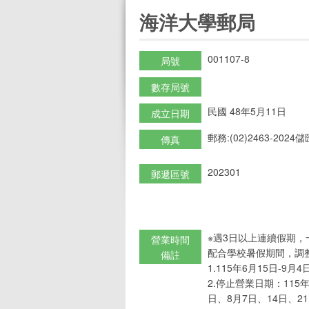
:::
海洋大學郵局
001107-8
局號
數存局號
民國 48年5月11日
成立日期
郵務:(02)2463-2024儲匯
傳真
202301
郵遞區號
※遇3日以上連續假期，
營業時間
配合學校暑假期間，調
備註
1.115年6月15日-9月4日：
2.停止營業日期：115年
日、8月7日、14日、2