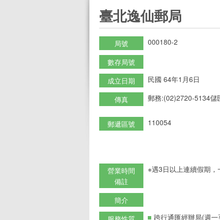
:::
臺北逸仙郵局
000180-2
局號
數存局號
民國 64年1月6日
成立日期
郵務:(02)2720-5134儲匯
傳真
110054
郵遞區號
※遇3日以上連續假期，
營業時間
備註
簡介
跨行通匯經辦局(週一
服務性質