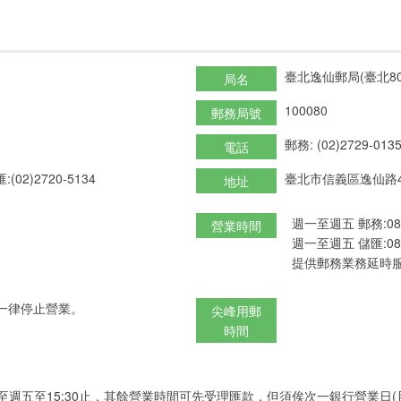
臺北逸仙郵局(臺北80
局名
100080
郵務局號
郵務: (02)2729-013
電話
:(02)2720-5134
臺北市信義區逸仙路4
地址
週一至週五 郵務:08:3
營業時間
週一至週五 儲匯:08:3
提供郵務業務延時服
一律停止營業。
尖峰用郵
時間
至週五至15:30止，其餘營業時間可先受理匯款，但須俟次一銀行營業日