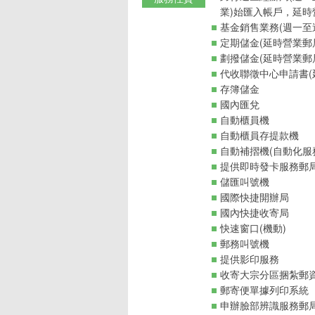
業)始匯入帳戶，延時
基金銷售業務(週一至週
定期儲金(延時營業郵
劃撥儲金(延時營業郵
代收聯徵中心申請書(
存簿儲金
國內匯兌
自動櫃員機
自動櫃員存提款機
自動補摺機(自動化服
提供即時發卡服務郵
儲匯叫號機
國際快捷開辦局
國內快捷收寄局
快速窗口(機動)
郵務叫號機
提供影印服務
收寄大宗分區捆紮郵
郵寄便單據列印系統
申辦臉部辨識服務郵