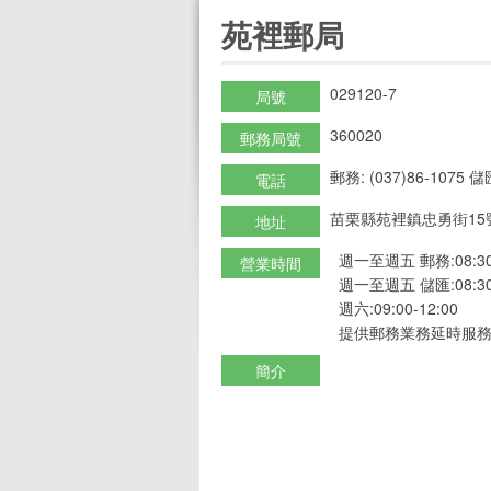
:::
苑裡郵局
029120-7
局號
360020
郵務局號
郵務: (037)86-1075 儲匯
電話
苗栗縣苑裡鎮忠勇街15
地址
週一至週五 郵務:08:30-
營業時間
週一至週五 儲匯:08:30-
週六:09:00-12:00
提供郵務業務延時服務
簡介