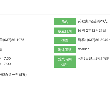
苑裡郵局(苗栗20支)
局名
民國 2年12月21日
成立日期
:(037)86-1075
郵務: (037)86-3049
傳真
號
358011
郵遞區號
17:30
※遇3日以上連續假
營業時間
17:00
備註
郵局(週一至週五)