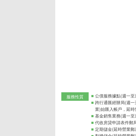
公債服務據點(週一至週五
服務性質
跨行通匯經辦局(週一
業)始匯入帳戶，延時
基金銷售業務(週一至週
代收房貸申請表件郵
定期儲金(延時營業郵
劃撥儲金(延時營業郵