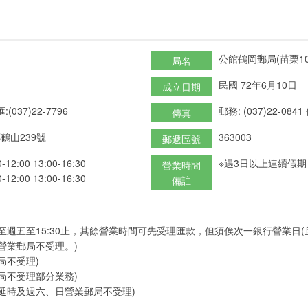
公館鶴岡郵局(苗栗10
局名
民國 72年6月10日
成立日期
:(037)22-7796
郵務: (037)22-0841
傳真
鶴山239號
363003
郵遞區號
:00 13:00-16:30
※遇3日以上連續假
營業時間
:00 13:00-16:30
備註
至週五至15:30止，其餘營業時間可先受理匯款，但須俟次一銀行營業日
營業郵局不受理。)
局不受理)
局不受理部分業務)
延時及週六、日營業郵局不受理)