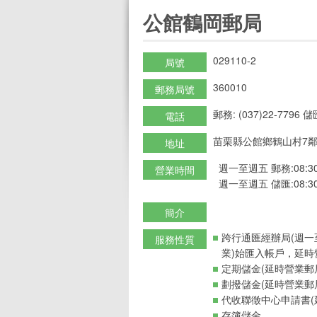
:::
公館鶴岡郵局
029110-2
局號
360010
郵務局號
郵務: (037)22-7796 儲匯
電話
苗栗縣公館鄉鶴山村7鄰
地址
週一至週五 郵務:08:30-12
營業時間
週一至週五 儲匯:08:30-12
簡介
跨行通匯經辦局(週一
服務性質
業)始匯入帳戶，延時
定期儲金(延時營業郵
劃撥儲金(延時營業郵
代收聯徵中心申請書(
存簿儲金