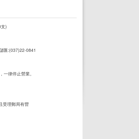
支)
 儲匯:(037)22-0841
期，一律停止營業。
(且受理郵局有營