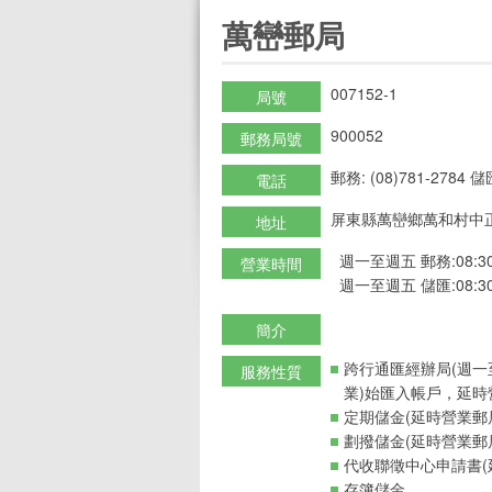
:::
萬巒郵局
007152-1
局號
900052
郵務局號
郵務: (08)781-2784 儲匯
電話
屏東縣萬巒鄉萬和村中正
地址
週一至週五 郵務:08:30-
營業時間
週一至週五 儲匯:08:30-
簡介
跨行通匯經辦局(週一
服務性質
業)始匯入帳戶，延時
定期儲金(延時營業郵
劃撥儲金(延時營業郵
代收聯徵中心申請書(
存簿儲金