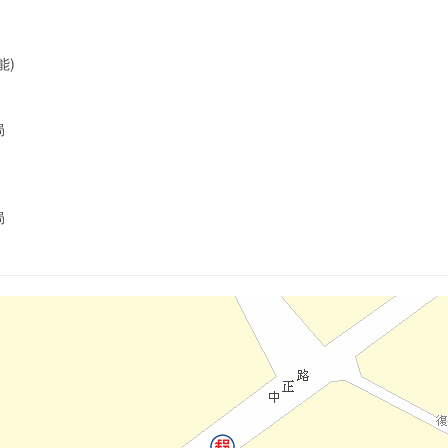
能)
局
局