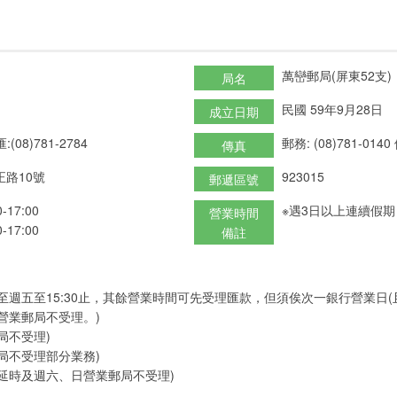
萬巒郵局(屏東52支)
局名
民國 59年9月28日
成立日期
:(08)781-2784
郵務: (08)781-0140
傳真
路10號
923015
郵遞區號
17:00
※遇3日以上連續假
營業時間
17:00
備註
至週五至15:30止，其餘營業時間可先受理匯款，但須俟次一銀行營業日
營業郵局不受理。)
局不受理)
局不受理部分業務)
延時及週六、日營業郵局不受理)