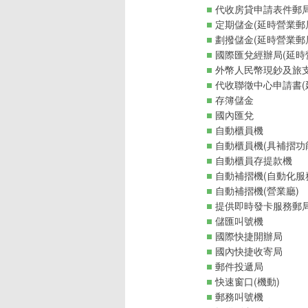
代收房貸申請表件郵
定期儲金(延時營業郵
劃撥儲金(延時營業郵
國際匯兌經辦局(延時
外幣人民幣現鈔及旅支
代收聯徵中心申請書(
存簿儲金
國內匯兌
自動櫃員機
自動櫃員機(具補摺功
自動櫃員存提款機
自動補摺機(自動化服
自動補摺機(營業廳)
提供即時發卡服務郵
儲匯叫號機
國際快捷開辦局
國內快捷收寄局
郵件投遞局
快速窗口(機動)
郵務叫號機