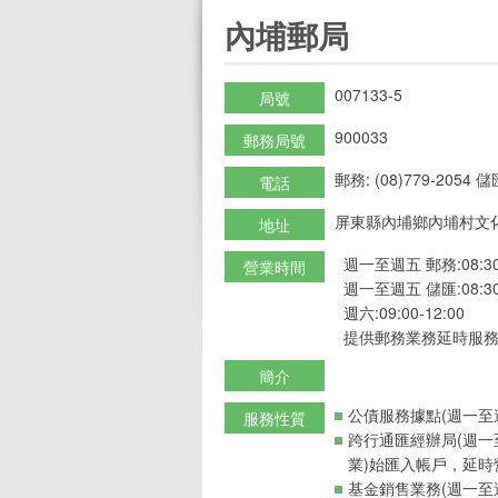
:::
內埔郵局
007133-5
局號
900033
郵務局號
郵務: (08)779-2054 儲匯
電話
屏東縣內埔鄉內埔村文化
地址
週一至週五 郵務:08:30-
營業時間
週一至週五 儲匯:08:30-
週六:09:00-12:00
提供郵務業務延時服務
簡介
公債服務據點(週一至週五
服務性質
跨行通匯經辦局(週一
業)始匯入帳戶，延時
基金銷售業務(週一至週