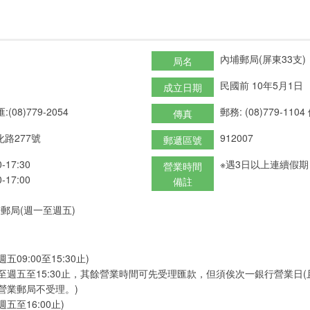
內埔郵局(屏東33支)
局名
民國前 10年5月1日
成立日期
:(08)779-2054
郵務: (08)779-1104
傳真
路277號
912007
郵遞區號
17:30
※遇3日以上連續假
營業時間
17:00
備註
郵局(週一至週五)
09:00至15:30止)
至週五至15:30止，其餘營業時間可先受理匯款，但須俟次一銀行營業日
營業郵局不受理。)
五至16:00止)