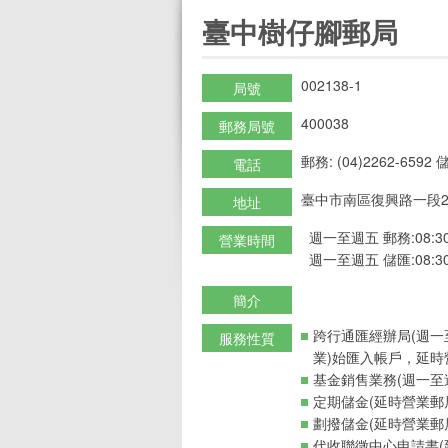
:::
臺中樹仔腳郵局
002138-1
局號
400038
郵務局號
郵務: (04)2262-6592 儲
電話
臺中市南區復興路一段2
地址
週一至週五 郵務:08:30-
營業時間
週一至週五 儲匯:08:30-
簡介
跨行通匯經辦局(週一
服務性質
業)始匯入帳戶，延時
基金銷售業務(週一至週
定期儲金(延時營業郵
劃撥儲金(延時營業郵
代收聯徵中心申請書(