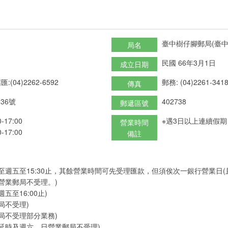
臺中樹仔腳郵局(臺中
局名
民國 66年3月1日
成立日期
匯:(04)2262-6592
郵務: (04)2261-341
傳真
36號
402738
郵遞區號
17:00
※遇3日以上連續假
營業時間
17:00
備註
至週五至15:30止，其餘營業時間可先受理匯款，但須俟次一銀行營業日
營業郵局不受理。)
五至16:00止)
局不受理)
局不受理部分業務)
延時及週六、日營業郵局不受理)