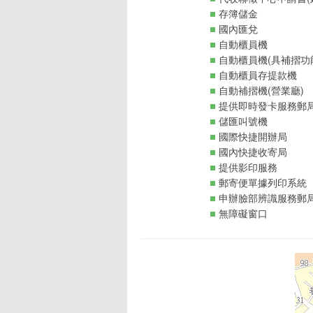
存簿儲金
國內匯兌
自動櫃員機
自動櫃員機(具補摺功
自動櫃員存提款機
自動補摺機(營業廳)
提供即時發卡服務郵
儲匯叫號機
國際快捷開辦局
國內快捷收寄局
提供影印服務
郵寄便單據列印系統
申辦臉部辨識服務郵
無障礙窗口