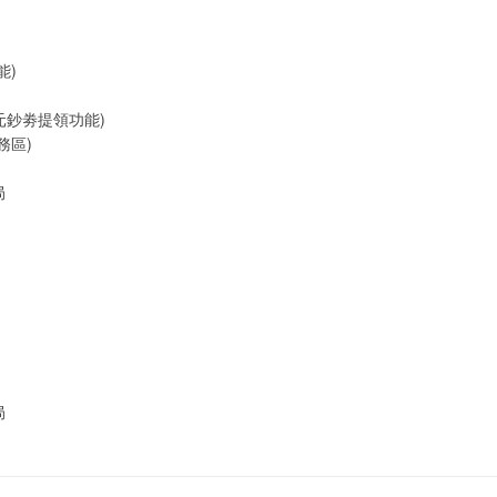
能)
元鈔劵提領功能)
務區)
局
局