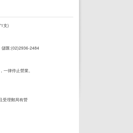
1支)
4 儲匯:(02)2936-2484
期，一律停止營業。
(且受理郵局有營