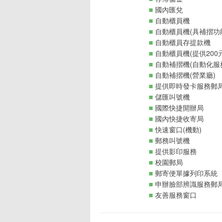
國內匯兌
自動櫃員機
自動櫃員機(具補摺功
自動櫃員存提款機
自動櫃員機(提供200
自動補摺機(自動化服
自動補摺機(營業廳)
提供即時發卡服務郵
儲匯叫號機
國際快捷開辦局
國內快捷收寄局
快速窗口(機動)
郵務叫號機
提供影印服務
校園郵局
郵寄便單據列印系統
申辦臉部辨識服務郵
友善服務窗口