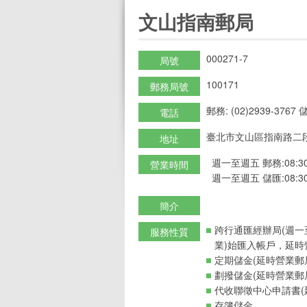
:::
文山指南郵局
000271-7
局號
100171
郵務局號
郵務: (02)2939-3767 儲
電話
臺北市文山區指南路二段
地址
週一至週五 郵務:08:30-
營業時間
週一至週五 儲匯:08:30-
簡介
跨行通匯經辦局(週一
服務性質
業)始匯入帳戶，延時
定期儲金(延時營業郵
劃撥儲金(延時營業郵
代收聯徵中心申請書(
存簿儲金