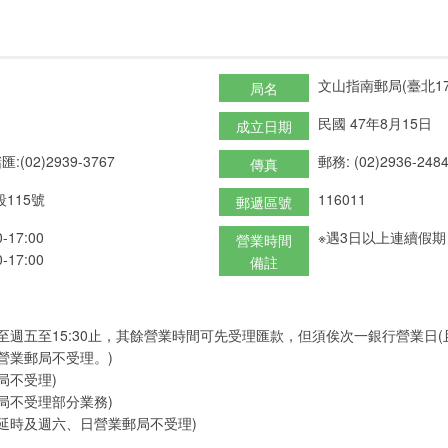
文山指南郵局(臺北17
局名
民國 47年8月15日
成立日期
匯:(02)2939-3767
郵務: (02)2936-248
傳真
115號
116011
郵遞區號
17:00
※遇3日以上連續假
營業時間
17:00
備註
至週五至15:30止，其餘營業時間可先受理匯款，但須俟次一銀行營業日
營業郵局不受理。)
局不受理)
局不受理部分業務)
延時及週六、日營業郵局不受理)