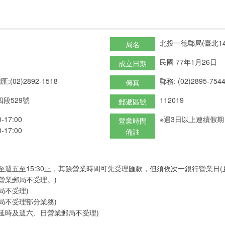
北投一德郵局(臺北14
局名
民國 77年1月26日
成立日期
匯:(02)2892-1518
郵務: (02)2895-754
傳真
段529號
112019
郵遞區號
17:00
※遇3日以上連續假
營業時間
17:00
備註
至週五至15:30止，其餘營業時間可先受理匯款，但須俟次一銀行營業日
營業郵局不受理。)
局不受理)
局不受理部分業務)
延時及週六、日營業郵局不受理)