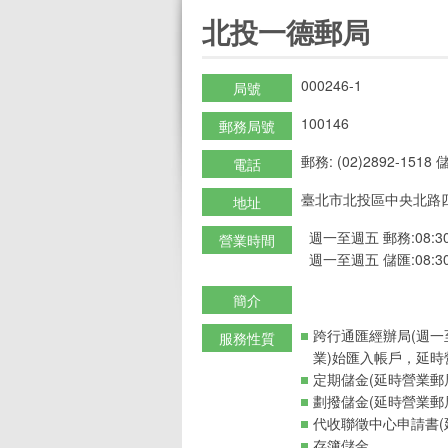
:::
北投一德郵局
000246-1
局號
100146
郵務局號
郵務: (02)2892-1518 儲
電話
臺北市北投區中央北路四
地址
週一至週五 郵務:08:30-
營業時間
週一至週五 儲匯:08:30-
簡介
跨行通匯經辦局(週一
服務性質
業)始匯入帳戶，延時
定期儲金(延時營業郵
劃撥儲金(延時營業郵
代收聯徵中心申請書(
存簿儲金