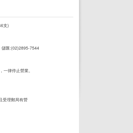
6支)
4 儲匯:(02)2895-7544
期，一律停止營業。
(且受理郵局有營