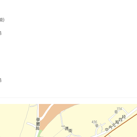
能)
局
局