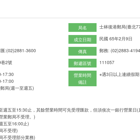
士林後港郵局(臺北77
局名
民國 65年2月9日
成立日期
匯:(02)2881-3600
郵務: (02)2883-419
傳真
9巷2號
111057
郵遞區號
17:30
※遇3日以上連續假
營業時間
17:00
備註
郵局(週一至週五)
至週五至15:30止，其餘營業時間可先受理匯款，但須俟次一銀行營業日
營業郵局不受理。)
五至16:00止)
局不受理)
局不受理部分業務)