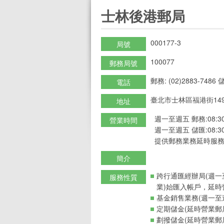
:::
士林後港郵局
000177-3
局號
100077
郵務局號
郵務: (02)2883-7486 儲
電話
臺北市士林區福港街14
地址
週一至週五 郵務:08:30-
營業時間
週一至週五 儲匯:08:30-
提供郵務業務延時服務
簡介
跨行通匯經辦局(週一
服務性質
業)始匯入帳戶，延時
基金銷售業務(週一至週
定期儲金(延時營業郵
劃撥儲金(延時營業郵