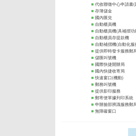
代收聯徵中心申請書(
存簿儲金
國內匯兌
自動櫃員機
自動櫃員機(具補摺功
自動櫃員存提款機
自動補摺機(自動化服
提供即時發卡服務郵
儲匯叫號機
國際快捷開辦局
國內快捷收寄局
快速窗口(機動)
郵務叫號機
提供影印服務
郵寄便單據列印系統
申辦臉部辨識服務郵
無障礙窗口