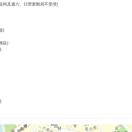
延時及週六、日營業郵局不受理)
能)
務區)
局
局