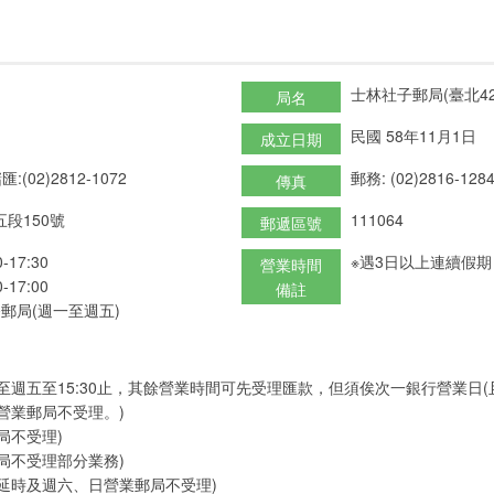
士林社子郵局(臺北42
局名
民國 58年11月1日
成立日期
匯:(02)2812-1072
郵務: (02)2816-128
傳真
段150號
111064
郵遞區號
17:30
※遇3日以上連續假
營業時間
17:00
備註
郵局(週一至週五)
至週五至15:30止，其餘營業時間可先受理匯款，但須俟次一銀行營業日
營業郵局不受理。)
局不受理)
局不受理部分業務)
延時及週六、日營業郵局不受理)