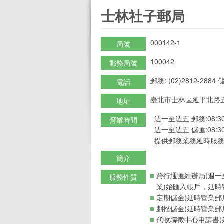
:::
士林社子郵局
000142-1
局號
100042
郵務局號
郵務: (02)2812-2884 儲
電話
臺北市士林區延平北路五
地址
週一至週五 郵務:08:30-
營業時間
週一至週五 儲匯:08:30-
提供郵務業務延時服務
簡介
跨行通匯經辦局(週一
服務性質
業)始匯入帳戶，延時
定期儲金(延時營業郵
劃撥儲金(延時營業郵
代收聯徵中心申請書(