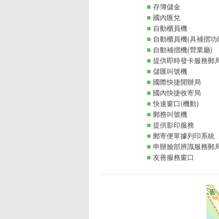
存簿儲金
國內匯兌
自動櫃員機
自動櫃員機(具補摺功
自動補摺機(營業廳)
提供即時發卡服務郵
儲匯叫號機
國際快捷開辦局
國內快捷收寄局
快速窗口(機動)
郵務叫號機
提供影印服務
郵寄便單據列印系統
申辦臉部辨識服務郵
友善服務窗口