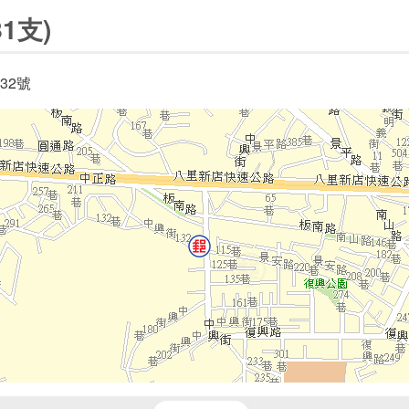
1支)
32號