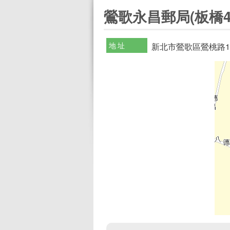
:::
鶯歌永昌郵局(板橋4
地址
新北市鶯歌區鶯桃路1