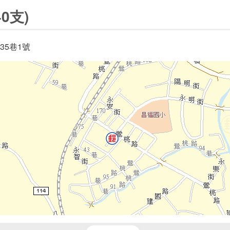
0支)
35巷1號