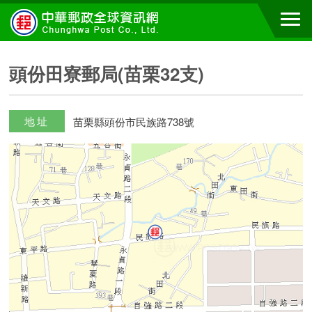
頭份田寮郵局(苗栗32支)
地址
苗栗縣頭份市民族路738號