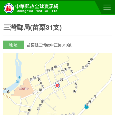
三灣郵局(苗栗31支)
地址
苗栗縣三灣鄉中正路310號