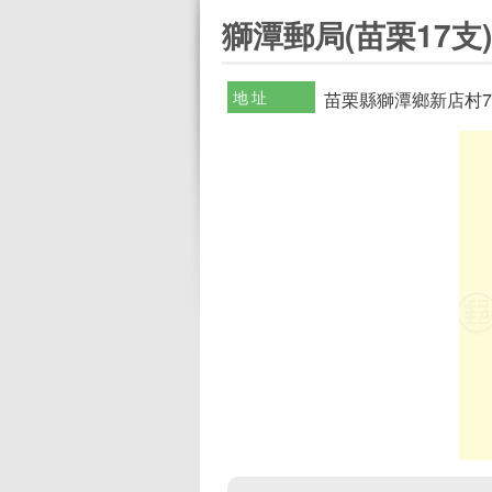
:::
獅潭郵局(苗栗17支)
地址
苗栗縣獅潭鄉新店村7