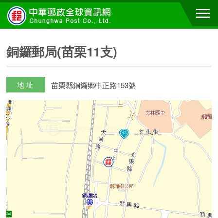
銅鑼郵局(苗栗11支)
地址
苗栗縣銅鑼鄉中正路153號