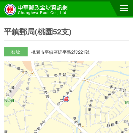
平鎮郵局(桃園52支)
地址
桃園市平鎮區延平路2段221號