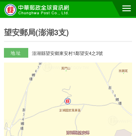
望安郵局(澎湖3支)
地址
澎湖縣望安鄉東安村1鄰望安4之3號