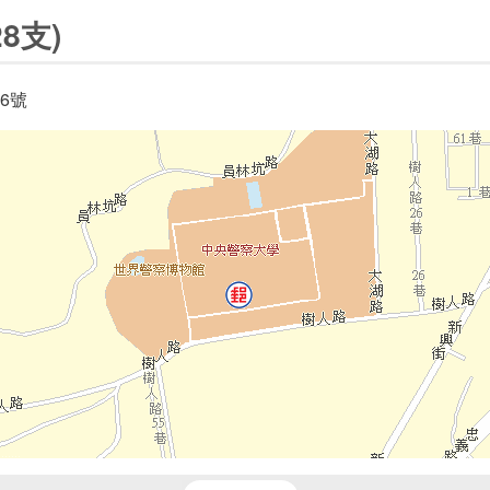
8支)
6號