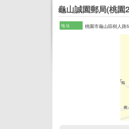
:::
龜山誠園郵局(桃園2
地址
桃園市龜山區樹人路5