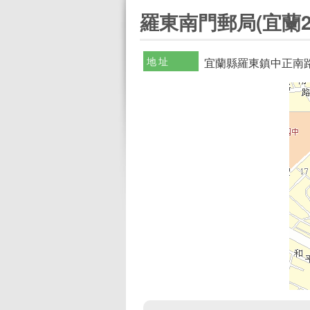
:::
羅東南門郵局(宜蘭2
地址
宜蘭縣羅東鎮中正南路