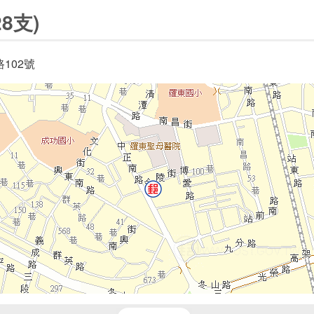
8支)
102號