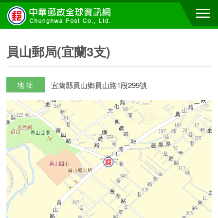
員山郵局(宜蘭3支)
地址
宜蘭縣員山鄉員山路1段299號