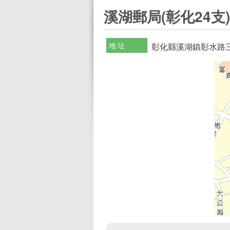
:::
溪湖郵局(彰化24支)
地址
彰化縣溪湖鎮彰水路三