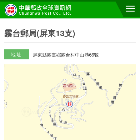
霧台郵局(屏東13支)
地址
屏東縣霧臺鄉霧台村中山巷66號