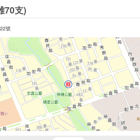
70支)
22號