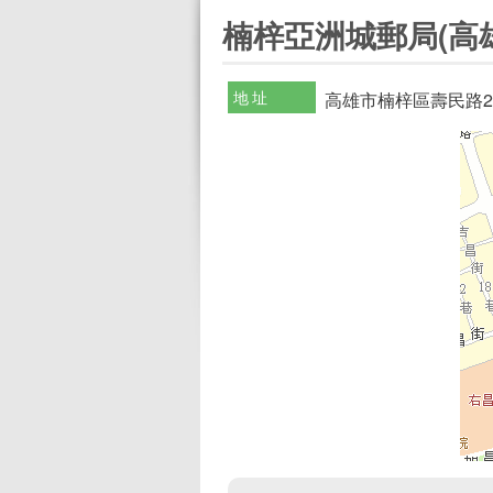
:::
楠梓亞洲城郵局(高雄
地址
高雄市楠梓區壽民路2