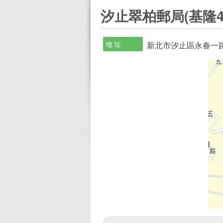
:::
汐止翠柏郵局(基隆4
地址
新北市汐止區永春一