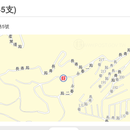
5支)
路5號