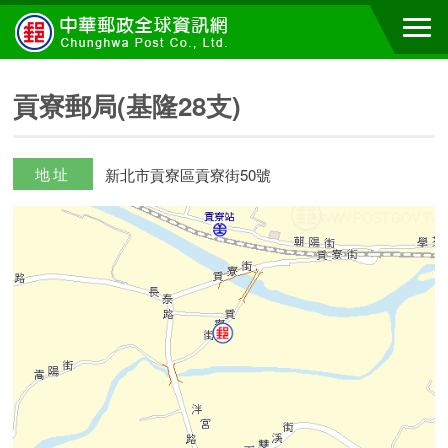
貢寮郵局(基隆28支)
地址
新北市貢寮區貢寮街50號