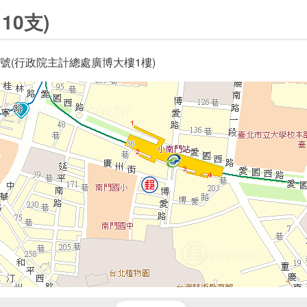
10支)
號(行政院主計總處廣博大樓1樓)