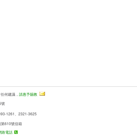
有任何建議，
請惠予賜教
5號
93-1261、2321-3625
局第610號信箱
網路電話