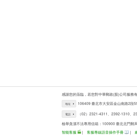
感謝您的蒞臨，若您對中華郵政(股)公司服務
106409 臺北市大安區金山南路2段5
地址
（02）2321-4311、2392-1310、23
電話
檢舉貪瀆不法專用信箱：100900 臺北北門郵
智能客服
|
客服專線語音操作手冊
|