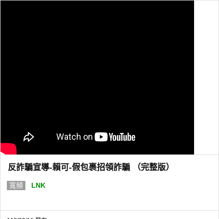
反詐騙宣導-賴可-假包裹招領詐騙 （完整版）
寬頻
LNK