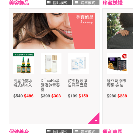
美容飾品
珍藏送禮
圖片模式
清單模式
明星花露水
D‵caRe晶
詩柔極致淨
臻豆坊原味
噴式組-2入
釀活齡青春
白亮澤面膜
腰果-盒裝
露
$540
$486
$399
$303
$199
$159
$280
$238
保健養身
便利專區
圖片模式
清單模式