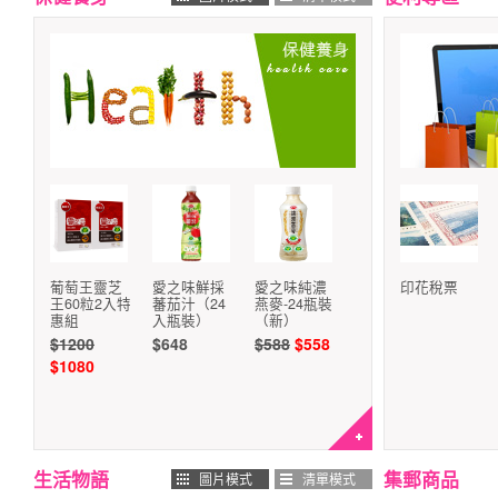
葡萄王靈芝
愛之味鮮採
愛之味純濃
印花稅票
王60粒2入特
蕃茄汁（24
燕麥-24瓶裝
惠組
入瓶裝）
（新）
$1200
$648
$588
$558
$1080
生活物語
集郵商品
圖片模式
清單模式