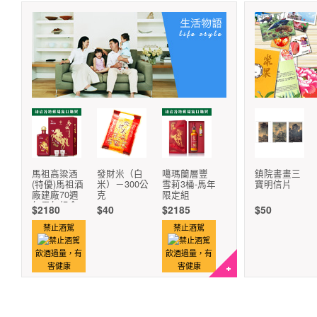
馬祖高粱酒
發財米（白
噶瑪蘭層豐
鎮院書畫三
(特優)馬祖酒
米）－300公
雪莉3桶-馬年
寶明信片
廠建廠70週
克
限定組
年馬年紀念
$2180
$40
$2185
$50
酒
禁止酒駕
禁止酒駕
飲酒過量，有
飲酒過量，有
害健康
害健康